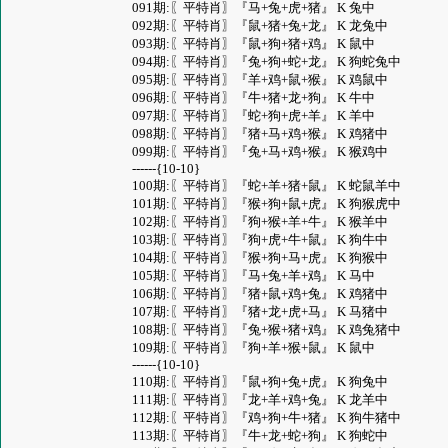
091期:〖平特肖〗『马+兔+虎+猪』 K 兔中
092期:〖平特肖〗『鼠+猪+兔+龙』 K 龙兔中
093期:〖平特肖〗『鼠+狗+猪+鸡』 K 鼠中
094期:〖平特肖〗『兔+狗+蛇+龙』 K 狗蛇兔中
095期:〖平特肖〗『羊+鸡+鼠+猴』 K 鸡鼠中
096期:〖平特肖〗『牛+猪+龙+狗』 K 牛中
097期:〖平特肖〗『蛇+狗+虎+羊』 K 羊中
098期:〖平特肖〗『猪+马+鸡+猴』 K 鸡猪中
099期:〖平特肖〗『兔+马+鸡+猴』 K 猴鸡中
------{10-10}
100期:〖平特肖〗『蛇+羊+猪+鼠』 K 蛇鼠羊中
101期:〖平特肖〗『猴+狗+鼠+虎』 K 狗猴虎中
102期:〖平特肖〗『狗+猴+羊+牛』 K 猴羊中
103期:〖平特肖〗『狗+虎+牛+鼠』 K 狗牛中
104期:〖平特肖〗『猴+狗+马+虎』 K 狗猴中
105期:〖平特肖〗『马+兔+羊+鸡』 K 马中
106期:〖平特肖〗『猪+鼠+鸡+兔』 K 鸡猪中
107期:〖平特肖〗『猪+龙+虎+马』 K 马猪中
108期:〖平特肖〗『兔+猴+猪+鸡』 K 鸡兔猪中
109期:〖平特肖〗『狗+羊+猴+鼠』 K 鼠中
------{10-10}
110期:〖平特肖〗『鼠+狗+兔+虎』 K 狗兔中
111期:〖平特肖〗『龙+羊+鸡+兔』 K 龙羊中
112期:〖平特肖〗『鸡+狗+牛+猪』 K 狗牛猪中
113期:〖平特肖〗『牛+龙+蛇+狗』 K 狗蛇中