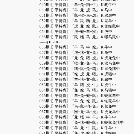
049期:〖平特肖〗『羊+兔+狗+牛』 K 狗牛中
050期:〖平特肖〗『羊+龙+虎+马』 K 马中
051期:〖平特肖〗『鼠+猴+马+鸡』 K 猴鸡中
052期:〖平特肖〗『羊+鼠+狗+龙』 K 鼠羊中
053期:〖平特肖〗『虎+龙+蛇+鼠』 K 龙蛇鼠中
054期:〖平特肖〗『虎+蛇+羊+猴』 K 虎中
055期:〖平特肖〗『鼠+猴+马+龙』 K 猴马鼠中
------{10-10}
056期:〖平特肖〗『羊+马+牛+蛇』 K 牛中
057期:〖平特肖〗『虎+猪+龙+兔』 K 兔中
058期:〖平特肖〗『龙+兔+猪+虎』 K 虎龙兔中
059期:〖平特肖〗『猴+龙+兔+马』 K 猴马兔中
060期:〖平特肖〗『猪+鼠+兔+鸡』 K 鼠兔猪中
061期:〖平特肖〗『蛇+虎+龙+猪』 K 虎猪中
062期:〖平特肖〗『羊+猪+龙+鼠』 K 猪中
063期:〖平特肖〗『羊+猪+虎+牛』 K 虎牛中
064期:〖平特肖〗『兔+蛇+马+猪』 K 马猪中
065期:〖平特肖〗『羊+兔+蛇+鼠』 K 蛇鼠羊中
065期:〖平特肖〗『羊+兔+蛇+鼠』 K 蛇鼠羊中
066期:〖平特肖〗『马+鼠+狗+兔』 K 鼠兔中
067期:〖平特肖〗『猴+龙+马+虎』 K 虎龙马中
068期:〖平特肖〗『龙+猴+牛+羊』 K 牛羊中
069期:〖平特肖〗『兔+猪+蛇+鼠』 K 蛇鼠兔猪中
070期:〖平特肖〗『羊+龙+牛+鼠』 K 牛羊中
071期:〖平特肖〗『兔+虎+蛇+猪』 K 虎蛇中