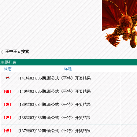
王中王
» 搜索
主题列表
状态
标题
[141错03]086期:新公式《平特》开奖结果
[140错03]085期:新公式《平特》开奖结果
[139错03]084期:新公式《平特》开奖结果
[138错03]083期:新公式《平特》开奖结果
[137错03]082期:新公式《平特》开奖结果