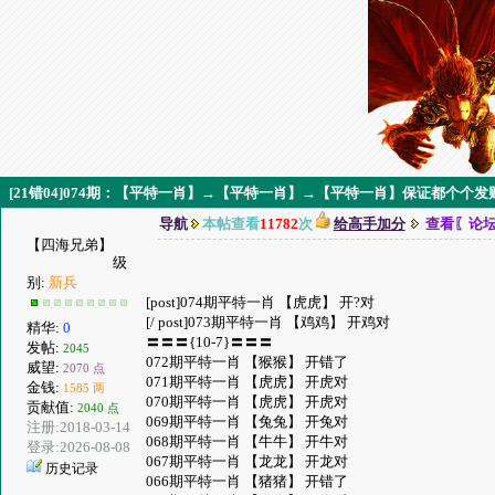
[21错04]074期：【平特一肖】→【平特一肖】→【平特一肖】保证都个个
导航
本帖查看
11782
次
给高手加分
查看〖论
【四海兄弟】
级
别:
新兵
[post]074期平特一肖 【虎虎】 开?对
[/ post]073期平特一肖 【鸡鸡】 开鸡对
精华:
0
〓〓〓{10-7}〓〓〓
发帖:
2045
072期平特一肖 【猴猴】 开错了
威望:
2070 点
071期平特一肖 【虎虎】 开虎对
金钱:
1585 两
070期平特一肖 【虎虎】 开虎对
贡献值:
2040 点
069期平特一肖 【兔兔】 开兔对
注册:2018-03-14
068期平特一肖 【牛牛】 开牛对
登录:2026-08-08
067期平特一肖 【龙龙】 开龙对
历史记录
066期平特一肖 【猪猪】 开错了