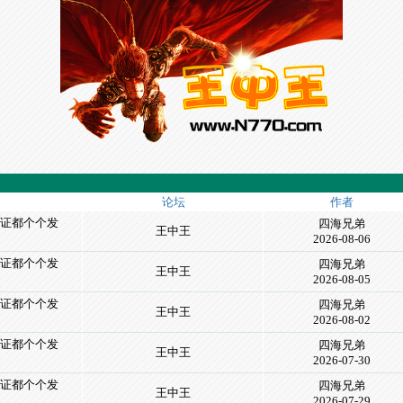
论坛
作者
保证都个个发
四海兄弟
王中王
2026-08-06
保证都个个发
四海兄弟
王中王
2026-08-05
保证都个个发
四海兄弟
王中王
2026-08-02
保证都个个发
四海兄弟
王中王
2026-07-30
保证都个个发
四海兄弟
王中王
2026-07-29