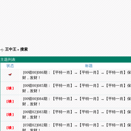
王中王
» 搜索
主题列表
状态
标题
[00错00]086期：【平特一肖】→【平特一肖】→【平特一肖】
财，发财！
[00错00]085期：【平特一肖】→【平特一肖】→【平特一肖】
财，发财！
[00错00]084期：【平特一肖】→【平特一肖】→【平特一肖】
财，发财！
[06错02]083期：【平特一肖】→【平特一肖】→【平特一肖】
财，发财！
[05错02]082期：【平特一肖】→【平特一肖】→【平特一肖】
财，发财！