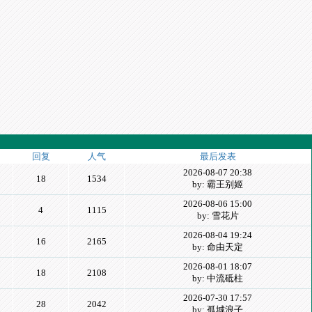
回复
人气
最后发表
2026-08-07 20:38
18
1534
by: 霸王别姬
2026-08-06 15:00
4
1115
by: 雪花片
2026-08-04 19:24
16
2165
by: 命由天定
2026-08-01 18:07
18
2108
by: 中流砥柱
2026-07-30 17:57
28
2042
by: 孤城浪子