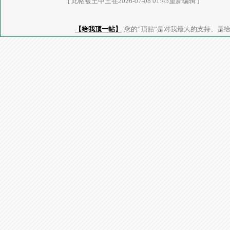
[ 此帖被王中王在2026-07-08 01:45重新编辑 ]
【给我顶一帖】
您的“顶贴”是对我最大的支持、是给了我