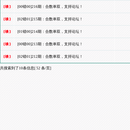
[00错00]216期：合数单双，支持论坛！
[02错01]215期：合数单双，支持论坛！
[01错00]214期：合数单双，支持论坛！
[00错00]213期：合数单双，支持论坛！
[02错01]212期：合数单双，支持论坛！
共搜索到了10条信息[ 52 条/页]