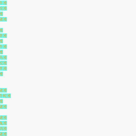
牛准
蛇准
准
猪准
准
羊准
准
牛准
准
马准
蛇准
羊准
准
猪准
牛蛇准
准
猪准
猪准
兔准
鸡准
猪准