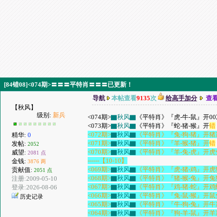
[84错08]<074期>〓〓〓平特肖〓〓〓已更新！
导航
本帖查看
9135
次
给高手加分
查
【秋风】
级别:
新兵
<074期>
▇秋风▇
《平特肖》『虎-牛-鼠』开
0
<073期>
▇秋风▇
《平特肖》『蛇-猪-猴』开
错
<072期>
▇秋风▇
《平特肖》『兔-狗-猪』开
猪
精华:
0
<071期>
▇秋风▇
《平特肖》『羊-猴-猪』开
错
发帖:
2052
<070期>
▇秋风▇
《平特肖》『羊-兔-虎』开
虎
威望:
2081 点
------【10-10】
金钱:
3876 两
<069期>
▇秋风▇
《平特肖》『虎-猪-鸡』开
虎
贡献值:
2051 点
<068期>
▇秋风▇
《平特肖》『猪-猴-兔』开
兔
注册:2009-05-10
<067期>
▇秋风▇
《平特肖》『鸡-猪-蛇』开
鸡
登录:2026-08-06
<066期>
▇秋风▇
《平特肖》『兔-鼠-猴』开
鼠
历史记录
<065期>
▇秋风▇
《平特肖》『牛-狗-兔』开
牛
<064期>
▇秋风▇
《平特肖》『狗-羊-鼠』开
羊