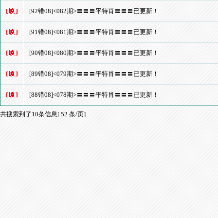
[92错08]<082期>〓〓〓平特肖〓〓〓已更新！
[91错08]<081期>〓〓〓平特肖〓〓〓已更新！
[90错08]<080期>〓〓〓平特肖〓〓〓已更新！
[89错08]<079期>〓〓〓平特肖〓〓〓已更新！
[88错08]<078期>〓〓〓平特肖〓〓〓已更新！
共搜索到了10条信息[ 52 条/页]