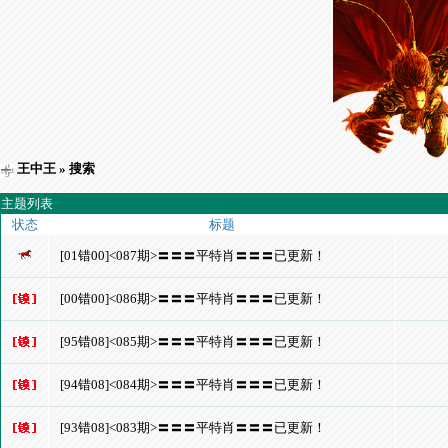
王中王
» 搜索
主题列表
状态
标题
[01错00]<087期>〓〓〓平特肖〓〓〓已更新！
[00错00]<086期>〓〓〓平特肖〓〓〓已更新！
[95错08]<085期>〓〓〓平特肖〓〓〓已更新！
[94错08]<084期>〓〓〓平特肖〓〓〓已更新！
[93错08]<083期>〓〓〓平特肖〓〓〓已更新！