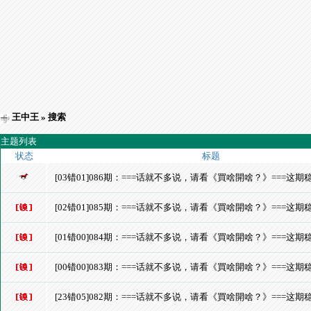
王中王
» 搜索
主题列表
状态
标题
[03错01]086期：===话就不多说，请看《買啥開啥？》===这期
[02错01]085期：===话就不多说，请看《買啥開啥？》===这期
[01错00]084期：===话就不多说，请看《買啥開啥？》===这期
[00错00]083期：===话就不多说，请看《買啥開啥？》===这期
[23错05]082期：===话就不多说，请看《買啥開啥？》===这期