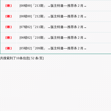
[00错00]「213期」 →版主特邀----推荐杀 2 肖→
[00错00]「212期」 →版主特邀----推荐杀 2 肖→
[07错02]「211期」 →版主特邀----推荐杀 2 肖→
[06错02]「210期」 →版主特邀----推荐杀 2 肖→
[05错02]「209期」 →版主特邀----推荐杀 2 肖→
共搜索到了10条信息[ 52 条/页]