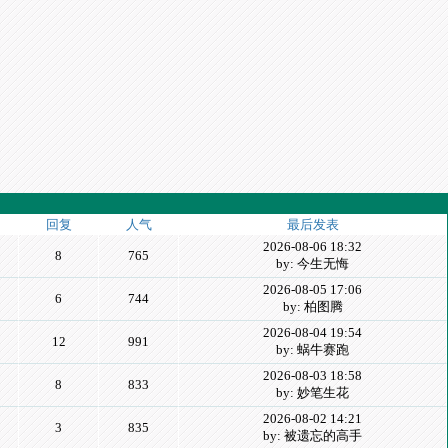
回复
人气
最后发表
2026-08-06 18:32
8
765
by: 今生无悔
2026-08-05 17:06
6
744
by: 柏图腾
2026-08-04 19:54
12
991
by: 蜗牛赛跑
2026-08-03 18:58
8
833
by: 妙笔生花
2026-08-02 14:21
3
835
by: 被遗忘的高手