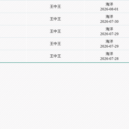
海洋
王中王
2026-08-01
海洋
王中王
2026-07-30
海洋
王中王
2026-07-29
海洋
王中王
2026-07-29
海洋
王中王
2026-07-28