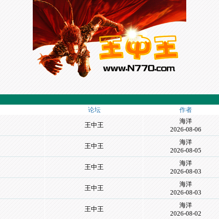
论坛
作者
海洋
王中王
2026-08-06
海洋
王中王
2026-08-05
海洋
王中王
2026-08-03
海洋
王中王
2026-08-03
海洋
王中王
2026-08-02