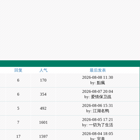
回复
人气
最后发表
2026-08-08 11:30
6
170
by: 點瘋
2026-08-07 20:04
6
354
by: 爱情保卫战
2026-08-06 15:31
5
492
by: 江湖名鸭
2026-08-05 17:21
7
1601
by: 一切为了生活
2026-08-04 18:05
17
1597
by: 完美