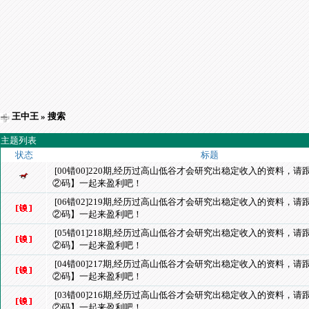
王中王
» 搜索
主题列表
状态
标题
[00错00]220期,经历过高山低谷才会研究出稳定收入的资料，
②码】一起来盈利吧！
[06错02]219期,经历过高山低谷才会研究出稳定收入的资料，
②码】一起来盈利吧！
[05错01]218期,经历过高山低谷才会研究出稳定收入的资料，
②码】一起来盈利吧！
[04错00]217期,经历过高山低谷才会研究出稳定收入的资料，
②码】一起来盈利吧！
[03错00]216期,经历过高山低谷才会研究出稳定收入的资料，
②码】一起来盈利吧！