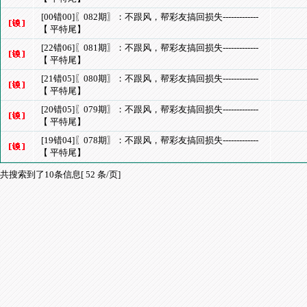
[00错00]〖082期〗：不跟风，帮彩友搞回损失-------------
【 平特尾】
[22错06]〖081期〗：不跟风，帮彩友搞回损失-------------
【 平特尾】
[21错05]〖080期〗：不跟风，帮彩友搞回损失-------------
【 平特尾】
[20错05]〖079期〗：不跟风，帮彩友搞回损失-------------
【 平特尾】
[19错04]〖078期〗：不跟风，帮彩友搞回损失-------------
【 平特尾】
共搜索到了10条信息[ 52 条/页]