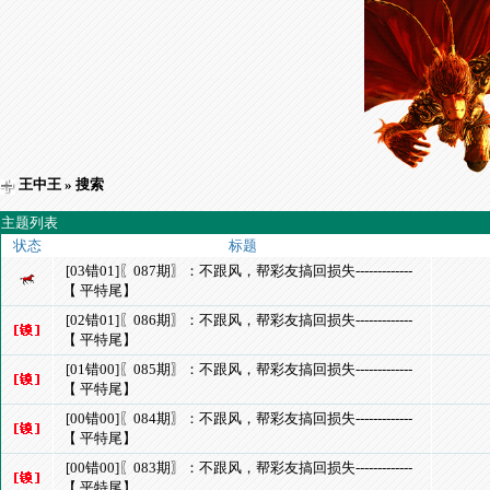
王中王
» 搜索
主题列表
状态
标题
[03错01]〖087期〗：不跟风，帮彩友搞回损失-------------
【 平特尾】
[02错01]〖086期〗：不跟风，帮彩友搞回损失-------------
【 平特尾】
[01错00]〖085期〗：不跟风，帮彩友搞回损失-------------
【 平特尾】
[00错00]〖084期〗：不跟风，帮彩友搞回损失-------------
【 平特尾】
[00错00]〖083期〗：不跟风，帮彩友搞回损失-------------
【 平特尾】