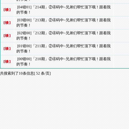
[04错01]「214期」②④码中~兄弟们帮忙顶下哦！跟着我
的节奏！
[03错00]「213期」②④码中~兄弟们帮忙顶下哦！跟着我
的节奏！
[02错00]「212期」②④码中~兄弟们帮忙顶下哦！跟着我
的节奏！
[01错00]「211期」②④码中~兄弟们帮忙顶下哦！跟着我
的节奏！
[00错00]「210期」②④码中~兄弟们帮忙顶下哦！跟着我
的节奏！
共搜索到了10条信息[ 52 条/页]