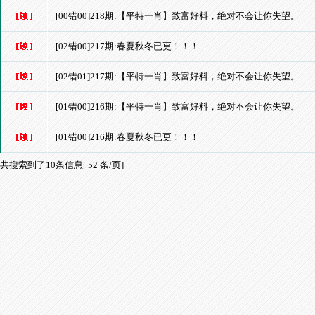
[00错00]218期:【平特一肖】致富好料，绝对不会让你失望。
[02错00]217期:春夏秋冬已更！！！
[02错01]217期:【平特一肖】致富好料，绝对不会让你失望。
[01错00]216期:【平特一肖】致富好料，绝对不会让你失望。
[01错00]216期:春夏秋冬已更！！！
共搜索到了10条信息[ 52 条/页]