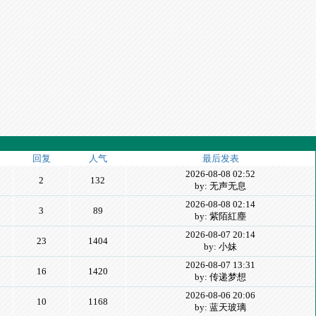
回复
人气
最后发表
2026-08-08 02:52
2
132
by: 无声无息
2026-08-08 02:14
3
89
by: 紫陌紅塵
2026-08-07 20:14
23
1404
by: 小妹
2026-08-07 13:31
16
1420
by: 传递梦想
2026-08-06 20:06
10
1168
by: 蓝天玻璃