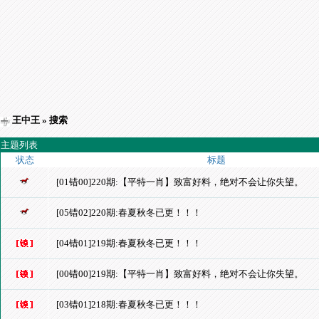
王中王
» 搜索
主题列表
状态
标题
[01错00]220期:【平特一肖】致富好料，绝对不会让你失望。
[05错02]220期:春夏秋冬已更！！！
[04错01]219期:春夏秋冬已更！！！
[00错00]219期:【平特一肖】致富好料，绝对不会让你失望。
[03错01]218期:春夏秋冬已更！！！