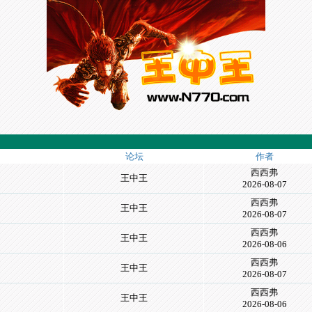
论坛
作者
西西弗
王中王
2026-08-07
西西弗
王中王
2026-08-07
西西弗
王中王
2026-08-06
西西弗
王中王
2026-08-07
西西弗
王中王
2026-08-06