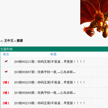
王中王
» 搜索
主题列表
状态
标题
[04错00]221期：特码五尾‖不装逼，早更新！！！！
[02错00]087期：经典平特一尾,→心岛未晴←
[03错00]220期：特码五尾‖不装逼，早更新！！！！
[01错00]086期：经典平特一尾,→心岛未晴←
[02错00]219期：特码五尾‖不装逼，早更新！！！！