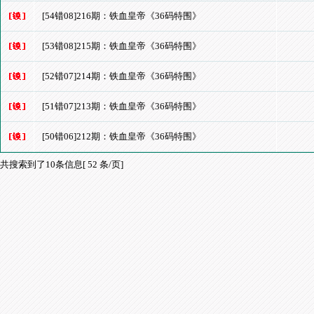
[54错08]216期：铁血皇帝《36码特围》
[53错08]215期：铁血皇帝《36码特围》
[52错07]214期：铁血皇帝《36码特围》
[51错07]213期：铁血皇帝《36码特围》
[50错06]212期：铁血皇帝《36码特围》
共搜索到了10条信息[ 52 条/页]