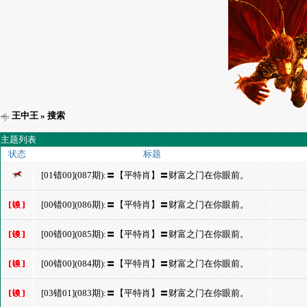
王中王
» 搜索
主题列表
状态
标题
[01错00](087期):〓【平特肖】〓财富之门在你眼前。
[00错00](086期):〓【平特肖】〓财富之门在你眼前。
[00错00](085期):〓【平特肖】〓财富之门在你眼前。
[00错00](084期):〓【平特肖】〓财富之门在你眼前。
[03错01](083期):〓【平特肖】〓财富之门在你眼前。