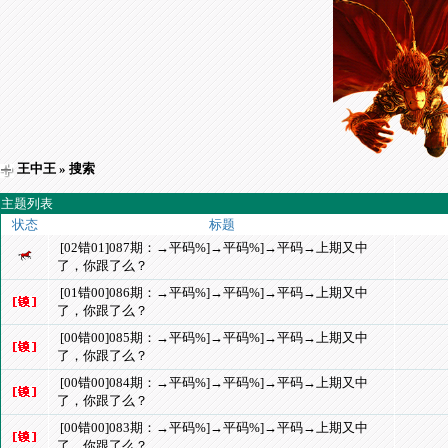
王中王
» 搜索
主题列表
状态
标题
[02错01]087期：→平码%]→平码%]→平码→上期又中
了，你跟了么？
[01错00]086期：→平码%]→平码%]→平码→上期又中
了，你跟了么？
[00错00]085期：→平码%]→平码%]→平码→上期又中
了，你跟了么？
[00错00]084期：→平码%]→平码%]→平码→上期又中
了，你跟了么？
[00错00]083期：→平码%]→平码%]→平码→上期又中
了，你跟了么？