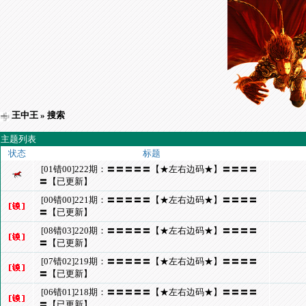
王中王
» 搜索
主题列表
状态
标题
[01错00]222期：〓〓〓〓〓【★左右边码★】〓〓〓〓
〓【已更新】
[00错00]221期：〓〓〓〓〓【★左右边码★】〓〓〓〓
〓【已更新】
[08错03]220期：〓〓〓〓〓【★左右边码★】〓〓〓〓
〓【已更新】
[07错02]219期：〓〓〓〓〓【★左右边码★】〓〓〓〓
〓【已更新】
[06错01]218期：〓〓〓〓〓【★左右边码★】〓〓〓〓
〓【已更新】