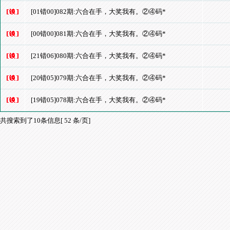
[01错00]082期:六合在手，大奖我有。②④码*
[00错00]081期:六合在手，大奖我有。②④码*
[21错06]080期:六合在手，大奖我有。②④码*
[20错05]079期:六合在手，大奖我有。②④码*
[19错05]078期:六合在手，大奖我有。②④码*
共搜索到了10条信息[ 52 条/页]