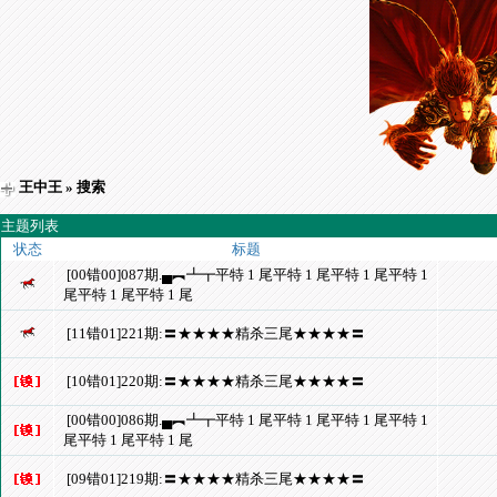
王中王
» 搜索
主题列表
状态
标题
[00错00]087期.▄︻┻┳平特 1 尾平特 1 尾平特 1 尾平特 1
尾平特 1 尾平特 1 尾
[11错01]221期:〓★★★★精杀三尾★★★★〓
[10错01]220期:〓★★★★精杀三尾★★★★〓
[00错00]086期.▄︻┻┳平特 1 尾平特 1 尾平特 1 尾平特 1
尾平特 1 尾平特 1 尾
[09错01]219期:〓★★★★精杀三尾★★★★〓