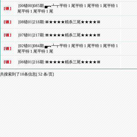
[00错00]085期.▄︻┻┳平特 1 尾平特 1 尾平特 1 尾平特 1
尾平特 1 尾平特 1 尾
[08错01]218期:〓★★★★精杀三尾★★★★〓
[07错01]217期:〓★★★★精杀三尾★★★★〓
[02错01]084期.▄︻┻┳平特 1 尾平特 1 尾平特 1 尾平特 1
尾平特 1 尾平特 1 尾
[06错01]216期:〓★★★★精杀三尾★★★★〓
共搜索到了10条信息[ 52 条/页]