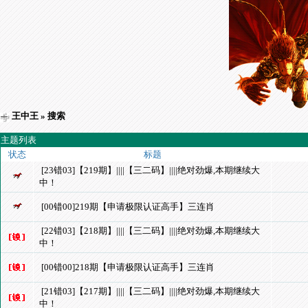
王中王
» 搜索
主题列表
状态
标题
[23错03]【219期】||||【三二码】||||绝对劲爆,本期继续大
中！
[00错00]219期【申请极限认证高手】三连肖
[22错03]【218期】||||【三二码】||||绝对劲爆,本期继续大
中！
[00错00]218期【申请极限认证高手】三连肖
[21错03]【217期】||||【三二码】||||绝对劲爆,本期继续大
中！