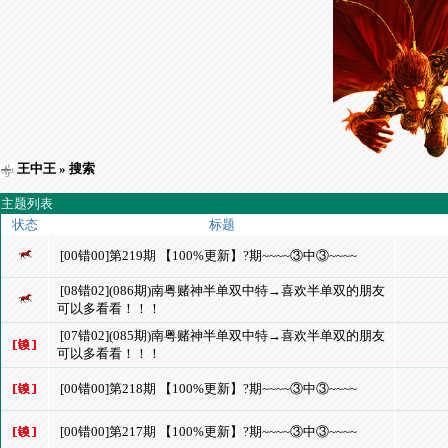
王中王
» 搜索
主题列表
状态
标题
[00错00]第219期 【100%更新】?期~~~~③中③~~~~
[08错02](086期)南粤赌神半单双中特→喜欢半单双的朋友
可以多看看！！！
[07错02](085期)南粤赌神半单双中特→喜欢半单双的朋友
可以多看看！！！
[00错00]第218期 【100%更新】?期~~~~③中③~~~~
[00错00]第217期 【100%更新】?期~~~~③中③~~~~