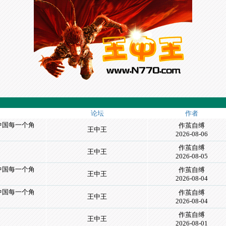
论坛
作者
全中国每一个角
作茧自缚
王中王
2026-08-06
作茧自缚
王中王
2026-08-05
全中国每一个角
作茧自缚
王中王
2026-08-04
全中国每一个角
作茧自缚
王中王
2026-08-04
作茧自缚
王中王
2026-08-01