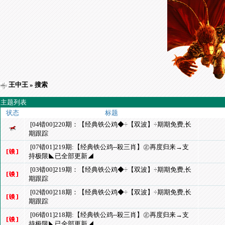
王中王
» 搜索
主题列表
状态
标题
[04错00]220期：【经典铁公鸡◆÷【双波】÷期期免费,长
期跟踪
[07错01]219期:【经典铁公鸡--殺三肖】㊣再度归来→支
持极限◣已全部更新◢
[03错00]219期：【经典铁公鸡◆÷【双波】÷期期免费,长
期跟踪
[02错00]218期：【经典铁公鸡◆÷【双波】÷期期免费,长
期跟踪
[06错01]218期:【经典铁公鸡--殺三肖】㊣再度归来→支
持极限◣已全部更新◢