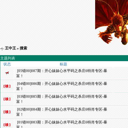
王中王
» 搜索
主题列表
状态
标题
[05错00]087期：开心妹妹心水平码之杀庄6特肖专区-暴
富！
[04错00]086期：开心妹妹心水平码之杀庄6特肖专区-暴
富！
[03错00]085期：开心妹妹心水平码之杀庄6特肖专区-暴
富！
[02错00]084期：开心妹妹心水平码之杀庄6特肖专区-暴
富！
[01错00]083期：开心妹妹心水平码之杀庄6特肖专区-暴
富！