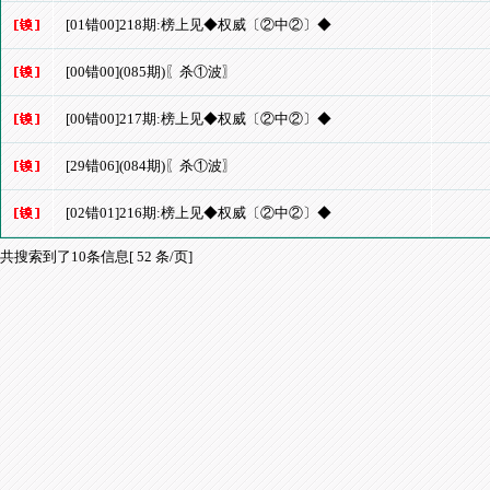
[01错00]218期:榜上见◆权威〔②中②〕◆
[00错00](085期)〖杀①波〗
[00错00]217期:榜上见◆权威〔②中②〕◆
[29错06](084期)〖杀①波〗
[02错01]216期:榜上见◆权威〔②中②〕◆
共搜索到了10条信息[ 52 条/页]