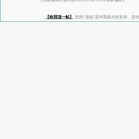
【给我顶一帖】
您的“顶贴”是对我最大的支持、是给了我