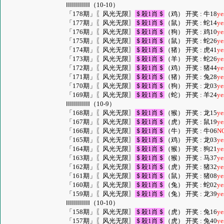
ⅠⅠⅠⅠⅠⅠⅠⅠⅠⅠⅠⅠ（10-10）
「178期」〖风光无限〗
＄殺1肖＄
（鸡） 开奖 : 牛18
ye
「177期」〖风光无限〗
＄殺1肖＄
（鼠） 开奖 : 蛇14
ye
「176期」〖风光无限〗
＄殺1肖＄
（狗） 开奖 : 鸡10
ye
「175期」〖风光无限〗
＄殺1肖＄
（鼠） 开奖 : 蛇26
ye
「174期」〖风光无限〗
＄殺1肖＄
（猪） 开奖 : 虎41
ye
「173期」〖风光无限〗
＄殺1肖＄
（羊） 开奖 : 蛇26
ye
「172期」〖风光无限〗
＄殺1肖＄
（鸡） 开奖 : 猪44
ye
「171期」〖风光无限〗
＄殺1肖＄
（猪） 开奖 : 兔28
ye
「170期」〖风光无限〗
＄殺1肖＄
（狗） 开奖 : 龙03
ye
「169期」〖风光无限〗
＄殺1肖＄
（蛇） 开奖 : 羊24
ye
ⅠⅠⅠⅠⅠⅠⅠⅠⅠⅠⅠⅠ（10-9）
「168期」〖风光无限〗
＄殺1肖＄
（猴） 开奖 : 龙15
ye
「167期」〖风光无限〗
＄殺1肖＄
（虎） 开奖 : 鼠19
ye
「166期」〖风光无限〗
＄殺1肖＄
（牛） 开奖 : 牛06
N
「165期」〖风光无限〗
＄殺1肖＄
（鸡） 开奖 : 龙03
ye
「164期」〖风光无限〗
＄殺1肖＄
（猴） 开奖 : 狗21
ye
「163期」〖风光无限〗
＄殺1肖＄
（猴） 开奖 : 马37
ye
「162期」〖风光无限〗
＄殺1肖＄
（虎） 开奖 : 猪32
ye
「161期」〖风光无限〗
＄殺1肖＄
（鼠） 开奖 : 猪08
ye
「160期」〖风光无限〗
＄殺1肖＄
（兔） 开奖 : 蛇02
ye
「159期」〖风光无限〗
＄殺1肖＄
（兔） 开奖 : 龙39
ye
ⅠⅠⅠⅠⅠⅠⅠⅠⅠⅠⅠⅠ（10-10）
「158期」〖风光无限〗
＄殺1肖＄
（虎） 开奖 : 兔16
ye
「157期」〖风光无限〗
＄殺1肖＄
（虎） 开奖 : 兔40
ye