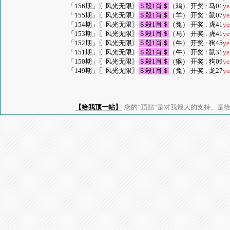
「156期」〖风光无限〗
＄殺1肖＄
（鸡） 开奖 : 马01
ye
「155期」〖风光无限〗
＄殺1肖＄
（羊） 开奖 : 鼠07
ye
「154期」〖风光无限〗
＄殺1肖＄
（兔） 开奖 : 虎41
ye
「153期」〖风光无限〗
＄殺1肖＄
（马） 开奖 : 虎41
ye
「152期」〖风光无限〗
＄殺1肖＄
（牛） 开奖 : 狗45
ye
「151期」〖风光无限〗
＄殺1肖＄
（牛） 开奖 : 鼠31
ye
「150期」〖风光无限〗
＄殺1肖＄
（猴） 开奖 : 狗09
ye
「149期」〖风光无限〗
＄殺1肖＄
（兔） 开奖 : 龙27
ye
【给我顶一帖】
您的“顶贴”是对我最大的支持、是给了我