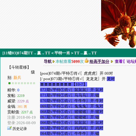
[11错03]074期TT→赢→TT＜平特一肖＞TT→赢→TT
导航
本帖查看
5099
次
给高手加分
查看〖论坛
【斗转星移】
级
[post]074期√平特①肖√〖虎虎虎〗开:
00对
别:
新兵
[/ post]073期√平特①肖√〖龙龙龙〗开:
龙对
〓〓〓〓〓〓〓〓【10-7】
072期√平特①肖√〖鼠鼠鼠〗开:
鼠对
精华:
0
071期√平特①肖√〖马马马〗开:
错
发帖:
2219
070期√平特①肖√〖牛牛牛〗开:
牛对
威望:
2229 点
069期√平特①肖√〖兔兔兔〗开:
兔对
金钱:
381 两
068期√平特①肖√〖猪猪猪〗开:
猪对
贡献值:
2217 点
067期√平特①肖√〖猪猪猪〗开:
错
注册:2018-06-19
066期√平特①肖√〖鼠鼠鼠〗开:
鼠对
登录:2026-08-09
065期√平特①肖√〖鸡鸡鸡〗开:
鸡对
历史记录
064期√平特①肖√〖牛牛牛〗开:
错