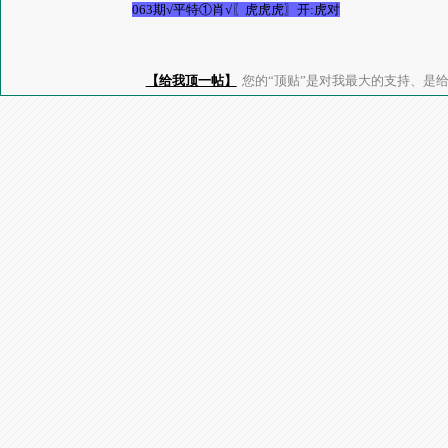
063期√平特①肖√〖虎虎虎〗开:
虎对
【给我顶一帖】
您的“顶贴”是对我最大的支持、是给了我