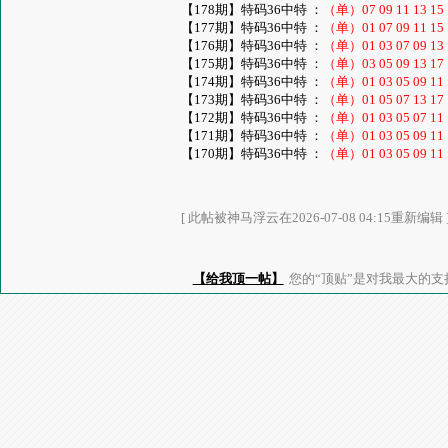
【178期】特码36中特 ：
（单）07 09 11 13 15 17
【177期】特码36中特 ：
（单）01 07 09 11 15 17
【176期】特码36中特 ：
（单）01 03 07 09 13 15
【175期】特码36中特 ：
（单）03 05 09 13 17 19
【174期】特码36中特 ：
（单）01 03 05 09 11 13
【173期】特码36中特 ：
（单）01 05 07 13 17 19
【172期】特码36中特 ：
（单）01 03 05 07 11 13
【171期】特码36中特 ：
（单）01 03 05 09 11 15
【170期】特码36中特 ：
（单）01 03 05 09 11 15
[ 此帖被神马浮云在2026-07-08 04:15重新编辑 
【给我顶一帖】
您的“顶贴”是对我最大的支持、