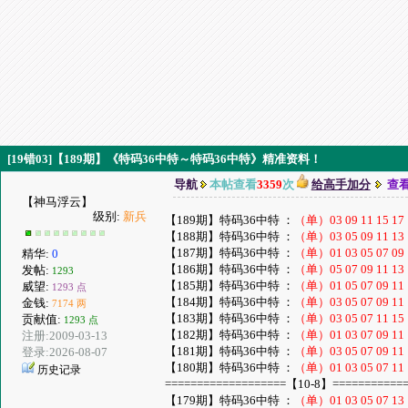
[19错03]【189期】《特码36中特～特码36中特》精准资料！
导航
本帖查看
3359
次
给高手加分
查
【神马浮云】
级别:
新兵
【189期】特码36中特 ：
（单）03 09 11 15 17 19
【188期】特码36中特 ：
（单）03 05 09 11 13 19
【187期】特码36中特 ：
（单）01 03 05 07 09 11
精华:
0
【186期】特码36中特 ：
（单）05 07 09 11 13 15
发帖:
1293
【185期】特码36中特 ：
（单）01 05 07 09 11 15
威望:
1293 点
【184期】特码36中特 ：
（单）03 05 07 09 11 13
金钱:
7174 两
【183期】特码36中特 ：
（单）03 05 07 11 15 17
贡献值:
1293 点
【182期】特码36中特 ：
（单）01 03 07 09 11 13
注册:2009-03-13
【181期】特码36中特 ：
（单）03 05 07 09 11 15
登录:2026-08-07
【180期】特码36中特 ：
（单）01 03 05 07 11 13
历史记录
===================【10-8】============
【179期】特码36中特 ：
（单）01 03 05 07 13 19