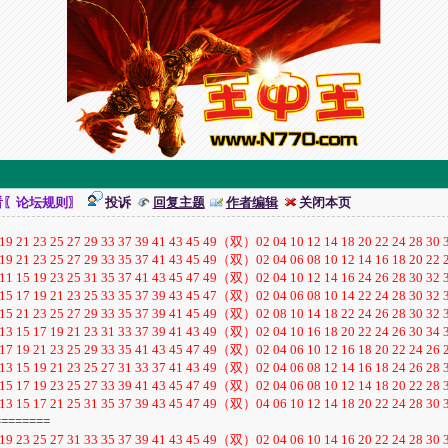
看〖论坛规则〗
投诉
回复主题
作者编辑
关闭本页
 21 23 25 27 29 33 37 39 41 43 45 49（双）02 04 10 12 14 18 20 22 24 28 30 3
 21 23 25 27 29 33 35 37 41 43 45 49（双）02 04 06 08 10 12 14 16 18 20 22 2
 15 19 23 25 31 35 37 41 43 45 47 49（双）02 04 10 12 14 16 24 26 28 30 32 3
 17 19 21 23 25 33 35 37 39 43 45 47（双）02 04 06 08 10 14 22 24 28 30 32 3
 21 23 25 27 29 33 35 37 39 41 45 49（双）02 08 10 14 18 22 24 26 28 30 32 3
 15 17 19 21 23 31 33 37 39 41 43 49（双）02 04 10 16 18 20 22 24 26 30 34 3
 19 21 23 25 29 33 35 41 43 45 47 49（双）02 04 06 10 12 16 18 20 22 24 26 2
 15 19 21 23 25 27 31 33 37 41 43 49（双）02 04 06 08 12 14 16 18 24 26 28 3
 17 19 23 25 27 33 39 41 43 45 47 49（双）02 04 06 08 10 12 14 18 20 22 28 3
 15 17 21 25 31 35 37 39 43 45 47 49（双）04 06 10 12 14 18 20 22 24 28 30 3
=======
 23 25 27 31 33 35 37 39 41 43 45 49（双）02 04 06 10 14 16 20 22 24 28 30 3