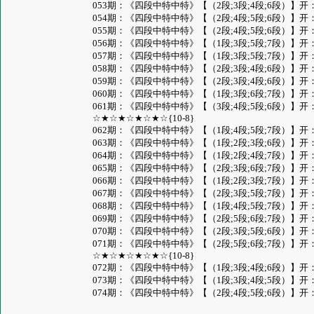
053期：《四段中特中特》【（2段;3段;4段;6段）】开：
054期：《四段中特中特》【（2段;4段;5段;6段）】开：
055期：《四段中特中特》【（2段;4段;5段;6段）】开：
056期：《四段中特中特》【（1段;3段;5段;7段）】开：
057期：《四段中特中特》【（1段;3段;5段;7段）】开：
058期：《四段中特中特》【（2段;3段;4段;6段）】开：
059期：《四段中特中特》【（2段;3段;4段;6段）】开：
060期：《四段中特中特》【（1段;3段;6段;7段）】开：
061期：《四段中特中特》【（3段;4段;5段;6段）】开：
☆★☆★☆★☆★☆{10-8}
062期：《四段中特中特》【（1段;4段;5段;7段）】开：
063期：《四段中特中特》【（1段;2段;3段;6段）】开：
064期：《四段中特中特》【（1段;2段;4段;7段）】开：
065期：《四段中特中特》【（2段;3段;6段;7段）】开：
066期：《四段中特中特》【（1段;2段;3段;7段）】开：
067期：《四段中特中特》【（2段;3段;5段;7段）】开：
068期：《四段中特中特》【（1段;4段;5段;7段）】开：
069期：《四段中特中特》【（2段;5段;6段;7段）】开：
070期：《四段中特中特》【（2段;3段;5段;6段）】开：
071期：《四段中特中特》【（2段;5段;6段;7段）】开：
☆★☆★☆★☆★☆{10-8}
072期：《四段中特中特》【（1段;3段;4段;6段）】开：
073期：《四段中特中特》【（1段;3段;4段;5段）】开：
074期：《四段中特中特》【（2段;4段;5段;6段）】开