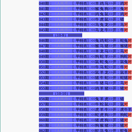
040期：
《人民币》
〖平特肖〗<<羊 鸡 马>>开：
鸡
对
041期：
《人民币》
〖平特肖〗<<猴 兔 狗>>开：
兔
对
042期：
《人民币》
〖平特肖〗<<鸡 兔 鼠>>开：
鸡
对
043期：
《人民币》
〖平特肖〗<<牛 虎 鼠>>开：
错
044期：
《人民币》
〖平特肖〗<<马 兔 龙>>开：
马
对
045期：
《人民币》
〖平特肖〗<<马 龙 牛>>开：
牛
对
ⅠⅠⅠⅠⅠⅠⅠⅠⅠⅠⅠⅠ（10-9）ⅠⅠⅠⅠⅠⅠⅠⅠⅠⅠⅠⅠ
046期：
《人民币》
〖平特肖〗<<兔 鸡 蛇>>开：
蛇兔
对
047期：
《人民币》
〖平特肖〗<<猴 马 猪>>开：
猴猪
对
048期：
《人民币》
〖平特肖〗<<羊 龙 马>>开：
马
对
049期：
《人民币》
〖平特肖〗<<狗 蛇 羊>>开：
狗蛇
对
050期：
《人民币》
〖平特肖〗<<鼠 蛇 兔>>开：
鼠兔
对
051期：
《人民币》
〖平特肖〗<<牛 马 蛇>>开：
牛
对
052期：
《人民币》
〖平特肖〗<<鼠 羊 龙>>开：
鼠羊
对
053期：
《人民币》
〖平特肖〗<<猪 牛 蛇>>开：
蛇猪
对
054期：
《人民币》
〖平特肖〗<<牛 猪 马>>开：
马
对
055期：
《人民币》
〖平特肖〗<<鸡 羊 猪>>开：
猪
对
ⅠⅠⅠⅠⅠⅠⅠⅠⅠⅠⅠⅠ（10-10）ⅠⅠⅠⅠⅠⅠⅠⅠⅠⅠⅠⅠ
056期：
《人民币》
〖平特肖〗<<兔 羊 虎>>开：
错
057期：
《人民币》
〖平特肖〗<<牛 蛇 鼠>>开：
鼠
对
058期：
《人民币》
〖平特肖〗<<虎 羊 牛>>开：
虎牛羊
059期：
《人民币》
〖平特肖〗<<蛇 虎 狗>>开：
狗蛇
对
060期：
《人民币》
〖平特肖〗<<猪 虎 狗>>开：
猪
对
061期：
《人民币》
〖平特肖〗<<狗 猴 猪>>开：
猪
对
062期：
《人民币》
〖平特肖〗<<蛇 马 兔>>开：
蛇兔
对