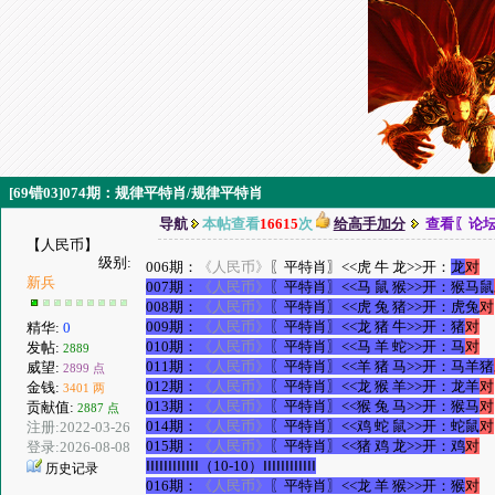
[69错03]074期：规律平特肖/规律平特肖
导航
本帖查看
16615
次
给高手加分
查看〖论
【人民币】
级别:
006期：
《人民币》
〖平特肖〗<<虎 牛 龙>>开：
龙
对
新兵
007期：
《人民币》
〖平特肖〗<<马 鼠 猴>>开：
猴马鼠
008期：
《人民币》
〖平特肖〗<<虎 兔 猪>>开：
虎兔
对
009期：
《人民币》
〖平特肖〗<<龙 猪 牛>>开：
猪
对
精华:
0
010期：
《人民币》
〖平特肖〗<<马 羊 蛇>>开：
马
对
发帖:
2889
011期：
《人民币》
〖平特肖〗<<羊 猪 马>>开：
马羊猪
威望:
2899 点
012期：
《人民币》
〖平特肖〗<<龙 猴 羊>>开：
龙羊
对
金钱:
3401 两
013期：
《人民币》
〖平特肖〗<<猴 兔 马>>开：
猴马
对
贡献值:
2887 点
014期：
《人民币》
〖平特肖〗<<鸡 蛇 鼠>>开：
蛇鼠
对
注册:2022-03-26
015期：
《人民币》
〖平特肖〗<<猪 鸡 龙>>开：
鸡
对
登录:2026-08-08
ⅠⅠⅠⅠⅠⅠⅠⅠⅠⅠⅠⅠ（10-10）ⅠⅠⅠⅠⅠⅠⅠⅠⅠⅠⅠⅠ
历史记录
016期：
《人民币》
〖平特肖〗<<龙 羊 猴>>开：
猴
对