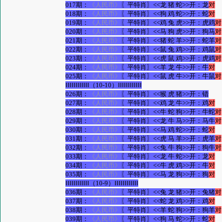
017期：
《人民币》
〖平特肖〗<<龙 猪 蛇>>开：
龙
对
018期：
《人民币》
〖平特肖〗<<狗 鸡 蛇>>开：
蛇
对
019期：
《人民币》
〖平特肖〗<<鸡 兔 虎>>开：
虎鸡
对
020期：
《人民币》
〖平特肖〗<<马 狗 虎>>开：
狗马
对
021期：
《人民币》
〖平特肖〗<<猪 蛇 羊>>开：
蛇羊
对
022期：
《人民币》
〖平特肖〗<<鼠 兔 鸡>>开：
鸡鼠
对
023期：
《人民币》
〖平特肖〗<<虎 鼠 鸡>>开：
虎鸡
对
024期：
《人民币》
〖平特肖〗<<羊 龙 牛>>开：
牛
对
025期：
《人民币》
〖平特肖〗<<鼠 虎 牛>>开：
牛鼠
对
ⅠⅠⅠⅠⅠⅠⅠⅠⅠⅠⅠⅠ（10-10）ⅠⅠⅠⅠⅠⅠⅠⅠⅠⅠⅠⅠ
026期：
《人民币》
〖平特肖〗<<猴 虎 猪>>开：
错
027期：
《人民币》
〖平特肖〗<<鸡 龙 牛>>开：
鸡
对
028期：
《人民币》
〖平特肖〗<<牛 蛇 狗>>开：
牛蛇
对
029期：
《人民币》
〖平特肖〗<<龙 牛 马>>开：
马牛
对
030期：
《人民币》
〖平特肖〗<<马 鸡 蛇>>开：
蛇
对
031期：
《人民币》
〖平特肖〗<<虎 马 羊>>开：
虎羊
对
032期：
《人民币》
〖平特肖〗<<兔 牛 狗>>开：
狗牛
对
033期：
《人民币》
〖平特肖〗<<龙 牛 蛇>>开：
龙
对
034期：
《人民币》
〖平特肖〗<<牛 虎 鸡>>开：
牛
对
035期：
《人民币》
〖平特肖〗<<马 龙 狗>>开：
狗
对
ⅠⅠⅠⅠⅠⅠⅠⅠⅠⅠⅠⅠ（10-9）ⅠⅠⅠⅠⅠⅠⅠⅠⅠⅠⅠⅠ
036期：
《人民币》
〖平特肖〗<<兔 龙 猪>>开：
兔猪
对
037期：
《人民币》
〖平特肖〗<<蛇 龙 鸡>>开：
鸡
对
038期：
《人民币》
〖平特肖〗<<羊 蛇 狗>>开：
狗羊
对
039期：
《人民币》
〖平特肖〗<<狗 马 蛇>>开：
蛇
对