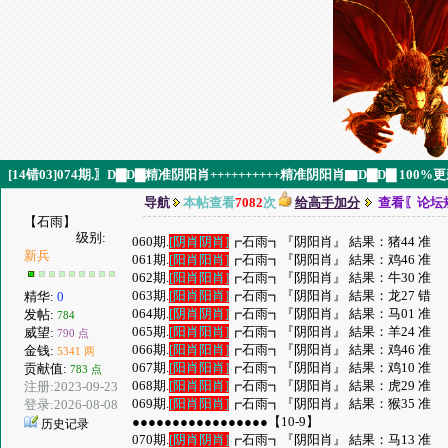
[14错03]074期.〗D▇D▇精准阴阳肖++++++++++精准阴阳肖▇D▇D▇ 100%
导航
本帖查看
7082
次
给高手加分
查看〖论坛
【石雨】
级别:
060期.
[阴肖阴肖]
┏石雨┓『阴阳肖』 結果：猪44 准
新兵
061期.
[阳肖阳肖]
┏石雨┓『阴阳肖』 結果：鸡46 准
062期.
[阳肖阳肖]
┏石雨┓『阴阳肖』 結果：牛30 准
063期.
[阳肖阳肖]
┏石雨┓『阴阳肖』 結果：龙27 错
精华:
0
064期.
[阴肖阴肖]
┏石雨┓『阴阳肖』 結果：马01 准
发帖:
784
065期.
[阳肖阳肖]
┏石雨┓『阴阳肖』 結果：羊24 准
威望:
790 点
066期.
[阳肖阳肖]
┏石雨┓『阴阳肖』 結果：鸡46 准
金钱:
5341 两
067期.
[阳肖阳肖]
┏石雨┓『阴阳肖』 結果：鸡10 准
贡献值:
783 点
068期.
[阳肖阳肖]
┏石雨┓『阴阳肖』 結果：虎29 准
注册:2023-09-23
069期.
[阳肖阳肖]
┏石雨┓『阴阳肖』 結果：猴35 准
登录:2026-08-08
●●●●●●●●●●●●●●●●●【10-9】
历史记录
070期.
[阴肖阴肖]
┏石雨┓『阴阳肖』 結果：马13 准