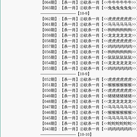
【064期】:【杀一肖】㊣砍杀一肖【<<牛牛牛牛牛牛>>】
【063期】:【杀一肖】㊣砍杀一肖【<<兔兔兔兔兔兔>>】
-----------------------------【10-9】
【062期】:【杀一肖】㊣砍杀一肖【<<虎虎虎虎虎虎>>】
【061期】:【杀一肖】㊣砍杀一肖【<<马马马马马马>>】
【060期】:【杀一肖】㊣砍杀一肖【<<狗狗狗狗狗狗>>】
【059期】:【杀一肖】㊣砍杀一肖【<<龙龙龙龙龙龙>>】
【058期】:【杀一肖】㊣砍杀一肖【<<虎虎虎虎虎虎>>】
【057期】:【杀一肖】㊣砍杀一肖【<<鸡鸡鸡鸡鸡鸡>>】
【056期】:【杀一肖】㊣砍杀一肖【<<狗狗狗狗狗狗>>】
【055期】:【杀一肖】㊣砍杀一肖【<<鼠鼠鼠鼠鼠鼠>>】
【054期】:【杀一肖】㊣砍杀一肖【<<龙龙龙龙龙龙>>】
【053期】:【杀一肖】㊣砍杀一肖【<<鸡鸡鸡鸡鸡鸡>>】
-----------------------------【10-9】
【052期】:【杀一肖】㊣砍杀一肖【<<虎虎虎虎虎虎>>】
【051期】:【杀一肖】㊣砍杀一肖【<<猴猴猴猴猴猴>>】
【050期】:【杀一肖】㊣砍杀一肖【<<虎虎虎虎虎虎>>】
【049期】:【杀一肖】㊣砍杀一肖【<<猪猪猪猪猪猪>>】
【048期】:【杀一肖】㊣砍杀一肖【<<龙龙龙龙龙龙>>】
【047期】:【杀一肖】㊣砍杀一肖【<<马马马马马马>>】
【046期】:【杀一肖】㊣砍杀一肖【<<猴猴猴猴猴猴>>】
【045期】:【杀一肖】㊣砍杀一肖【<<马马马马马马>>】
【044期】:【杀一肖】㊣砍杀一肖【<<蛇蛇蛇蛇蛇蛇>>】
【043期】:【杀一肖】㊣砍杀一肖【<<鸡鸡鸡鸡鸡鸡>>】
-----------------------------【10-10】