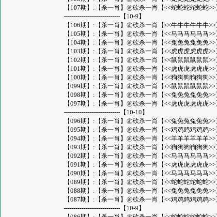
【107期】:【杀一肖】㊣砍杀一肖【<<蛇蛇蛇蛇蛇蛇>>】
-----------------------------【10-9】
【106期】:【杀一肖】㊣砍杀一肖【<<牛牛牛牛牛牛>>】
【105期】:【杀一肖】㊣砍杀一肖【<<马马马马马马>>】
【104期】:【杀一肖】㊣砍杀一肖【<<兔兔兔兔兔兔>>】
【103期】:【杀一肖】㊣砍杀一肖【<<虎虎虎虎虎虎>>】
【102期】:【杀一肖】㊣砍杀一肖【<<鼠鼠鼠鼠鼠鼠>>】
【101期】:【杀一肖】㊣砍杀一肖【<<虎虎虎虎虎虎>>】
【100期】:【杀一肖】㊣砍杀一肖【<<狗狗狗狗狗狗>>】
【099期】:【杀一肖】㊣砍杀一肖【<<鼠鼠鼠鼠鼠鼠>>】
【098期】:【杀一肖】㊣砍杀一肖【<<兔兔兔兔兔兔>>】
【097期】:【杀一肖】㊣砍杀一肖【<<虎虎虎虎虎虎>>】
-----------------------------【10-10】
【096期】:【杀一肖】㊣砍杀一肖【<<兔兔兔兔兔兔>>】
【095期】:【杀一肖】㊣砍杀一肖【<<鸡鸡鸡鸡鸡鸡>>】
【094期】:【杀一肖】㊣砍杀一肖【<<羊羊羊羊羊羊>>】
【093期】:【杀一肖】㊣砍杀一肖【<<狗狗狗狗狗狗>>】
【092期】:【杀一肖】㊣砍杀一肖【<<马马马马马马>>】
【091期】:【杀一肖】㊣砍杀一肖【<<虎虎虎虎虎虎>>】
【090期】:【杀一肖】㊣砍杀一肖【<<马马马马马马>>】
【089期】:【杀一肖】㊣砍杀一肖【<<蛇蛇蛇蛇蛇蛇>>】
【088期】:【杀一肖】㊣砍杀一肖【<<兔兔兔兔兔兔>>】
【087期】:【杀一肖】㊣砍杀一肖【<<鸡鸡鸡鸡鸡鸡>>】
-----------------------------【10-9】
【086期】:【杀一肖】㊣砍杀一肖【<<蛇蛇蛇蛇蛇蛇>>】