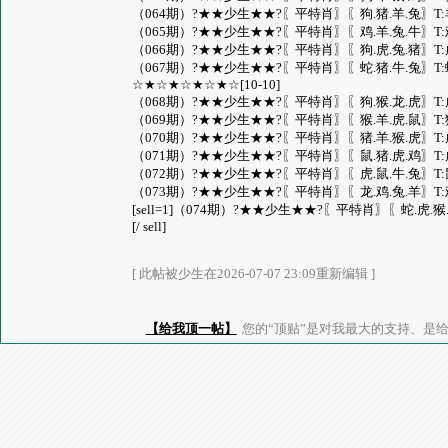
（064期）?★★少生★★?〖平特肖〗〖狗.猪.羊.兔〗T
（065期）?★★少生★★?〖平特肖〗〖鸡.羊.兔.牛〗T
（066期）?★★少生★★?〖平特肖〗〖狗.虎.兔.猪〗T
（067期）?★★少生★★?〖平特肖〗〖蛇.猪.牛.兔〗T
☆★☆★☆★☆★☆[10-10]
（068期）?★★少生★★?〖平特肖〗〖狗.猴.龙.虎〗T
（069期）?★★少生★★?〖平特肖〗〖猴.羊.虎.鼠〗T
（070期）?★★少生★★?〖平特肖〗〖猪.羊.猴.虎〗T
（071期）?★★少生★★?〖平特肖〗〖鼠.猪.虎.鸡〗T
（072期）?★★少生★★?〖平特肖〗〖虎.鼠.牛.兔〗T
（073期）?★★少生★★?〖平特肖〗〖龙.鸡.兔.羊〗T
[sell=1]（074期）?★★少生★★?〖平特肖〗〖蛇.虎.猴
[/ sell]
[ 此帖被少生在2026-07-07 23:09重新编辑 ]
【给我顶一帖】
您的“顶贴”是对我最大的支持、是给了我