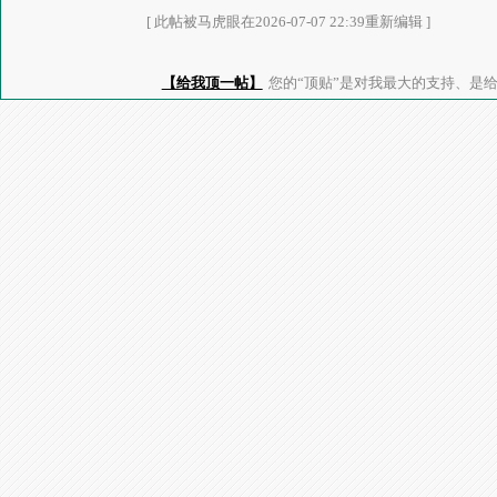
[ 此帖被马虎眼在2026-07-07 22:39重新编辑 ]
【给我顶一帖】
您的“顶贴”是对我最大的支持、是给了我