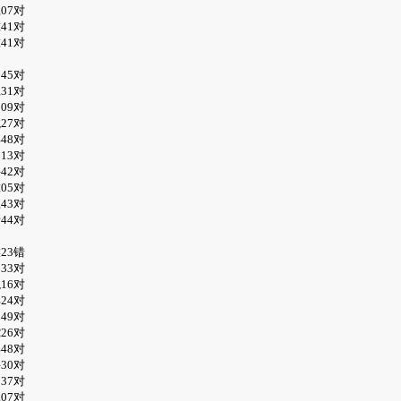
07对
41对
41对
45对
31对
09对
27对
48对
13对
42对
05对
43对
44对
23错
33对
16对
24对
49对
26对
48对
30对
37对
07对