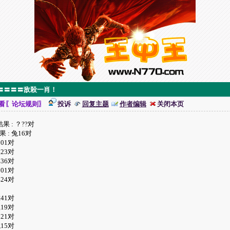
肖〓〓〓〓敌殺一肖！
看〖论坛规则〗
投诉
回复主题
作者编辑
关闭本页
果 : ？??对
 : 兔16对
01对
23对
36对
01对
24对
41对
19对
21对
15对