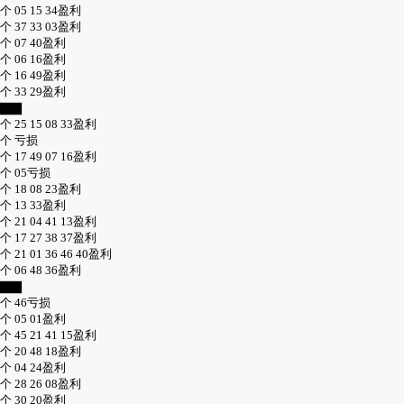
个 05 15 34盈利
个 37 33 03盈利
 个 07 40盈利
 个 06 16盈利
 个 16 49盈利
 个 33 29盈利
▇▇▇
个 25 15 08 33盈利
0 个 亏损
个 17 49 07 16盈利
1 个 05亏损
个 18 08 23盈利
 个 13 33盈利
个 21 04 41 13盈利
个 17 27 38 37盈利
 21 01 36 46 40盈利
个 06 48 36盈利
▇▇▇
1 个 46亏损
 个 05 01盈利
个 45 21 41 15盈利
个 20 48 18盈利
 个 04 24盈利
个 28 26 08盈利
 个 30 20盈利