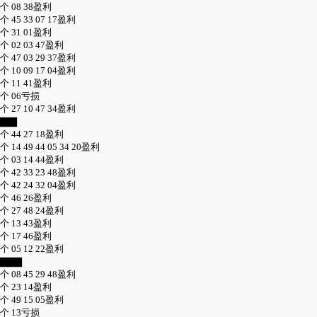
 个 08 38盈利
个 45 33 07 17盈利
 个 31 01盈利
个 02 03 47盈利
个 47 03 29 37盈利
个 10 09 17 04盈利
 个 11 41盈利
1 个 06亏损
个 27 10 47 34盈利
▇▇▇
个 44 27 18盈利
 14 49 44 05 34 20盈利
个 03 14 44盈利
个 42 33 23 48盈利
个 42 24 32 04盈利
 个 46 26盈利
个 27 48 24盈利
 个 13 43盈利
 个 17 46盈利
个 05 12 22盈利
▇▇▇▇
个 08 45 29 48盈利
 个 23 14盈利
个 49 15 05盈利
1 个 13亏损