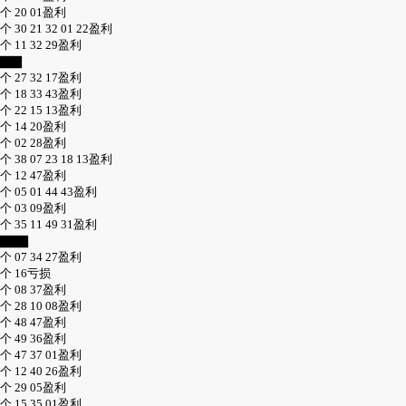
 个 20 01盈利
 30 21 32 01 22盈利
个 11 32 29盈利
▇▇▇
个 27 32 17盈利
个 18 33 43盈利
个 22 15 13盈利
 个 14 20盈利
 个 02 28盈利
 38 07 23 18 13盈利
 个 12 47盈利
个 05 01 44 43盈利
 个 03 09盈利
个 35 11 49 31盈利
▇▇▇▇
个 07 34 27盈利
1 个 16亏损
 个 08 37盈利
个 28 10 08盈利
 个 48 47盈利
 个 49 36盈利
个 47 37 01盈利
个 12 40 26盈利
 个 29 05盈利
个 15 35 01盈利