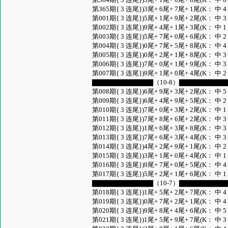
第365期{ 3 连尾})3尾+ 6尾+ 7尾+ 1尾(K： 中 4 
第001期{ 3 连尾})5尾+ 1尾+ 9尾+ 2尾(K： 中 3 
第002期{ 3 连尾})9尾+ 4尾+ 1尾+ 3尾(K： 中 
第003期{ 3 连尾})5尾+ 7尾+ 0尾+ 6尾(K： 中 2
第004期{ 3 连尾})0尾+ 7尾+ 5尾+ 8尾(K： 中 4 
第005期{ 3 连尾})0尾+ 2尾+ 1尾+ 8尾(K： 中 3 
第006期{ 3 连尾})7尾+ 0尾+ 1尾+ 9尾(K： 中 3 
第007期{ 3 连尾})9尾+ 1尾+ 0尾+ 4尾(K： 中 2
▇▇▇▇▇▇▇▇▇▇▇▇（10-8）▇▇▇▇▇▇▇▇▇
第008期{ 3 连尾})6尾+ 9尾+ 3尾+ 2尾(K： 中 5 个
第009期{ 3 连尾})6尾+ 4尾+ 9尾+ 5尾(K： 中 2
第010期{ 3 连尾})7尾+ 0尾+ 3尾+ 2尾(K： 中 
第011期{ 3 连尾})7尾+ 8尾+ 6尾+ 2尾(K： 中 3 
第012期{ 3 连尾})1尾+ 6尾+ 3尾+ 8尾(K： 中 3 
第013期{ 3 连尾})7尾+ 6尾+ 3尾+ 4尾(K： 中 3 
第014期{ 3 连尾})4尾+ 2尾+ 9尾+ 1尾(K： 中 2
第015期{ 3 连尾})3尾+ 1尾+ 0尾+ 4尾(K： 中 
第016期{ 3 连尾})9尾+ 7尾+ 0尾+ 5尾(K： 中 4 
第017期{ 3 连尾})5尾+ 2尾+ 1尾+ 6尾(K： 中 
▇▇▇▇▇▇▇▇▇▇▇▇（10-7）▇▇▇▇▇▇▇▇▇
第018期{ 3 连尾})1尾+ 5尾+ 2尾+ 7尾(K： 中 4 
第019期{ 3 连尾})0尾+ 7尾+ 2尾+ 1尾(K： 中 4 
第020期{ 3 连尾})9尾+ 8尾+ 4尾+ 6尾(K： 中 5 个
第021期{ 3 连尾})1尾+ 5尾+ 9尾+ 7尾(K： 中 3 