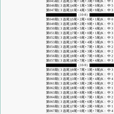
第045期{ 3 连尾})7尾+ 5尾+ 3尾+ 9尾(K： 中 
第046期{ 3 连尾})4尾+ 1尾+ 5尾+ 0尾(K： 中 5 个
第047期{ 3 连尾})1尾+ 4尾+ 5尾+ 9尾(K： 中 3 
▇▇▇▇▇▇▇▇▇▇▇▇（10-8）▇▇▇▇▇▇▇▇▇
第048期{ 3 连尾})5尾+ 2尾+ 6尾+ 1尾(K： 中 
第049期{ 3 连尾})8尾+ 2尾+ 9尾+ 1尾(K： 中 3 
第050期{ 3 连尾})9尾+ 5尾+ 1尾+ 4尾(K： 中 3 
第051期{ 3 连尾})7尾+ 3尾+ 0尾+ 1尾(K： 中 3 
第052期{ 3 连尾})4尾+ 0尾+ 2尾+ 5尾(K： 中 3 
第053期{ 3 连尾})7尾+ 5尾+ 4尾+ 3尾(K： 中 5 个
第054期{ 3 连尾})0尾+ 6尾+ 7尾+ 1尾(K： 中 2
第055期{ 3 连尾})6尾+ 2尾+ 3尾+ 5尾(K： 中 2
第056期{ 3 连尾})9尾+ 4尾+ 7尾+ 0尾(K： 中 2
第057期{ 3 连尾})8尾+ 7尾+ 1尾+ 4尾(K： 中 3 
▇▇▇▇▇▇▇▇▇▇▇▇（10-9）▇▇▇▇▇▇▇▇▇
第058期{ 3 连尾})9尾+ 7尾+ 1尾+ 8尾(K： 中 3 
第059期{ 3 连尾})0尾+ 3尾+ 6尾+ 2尾(K： 中 
第060期{ 3 连尾})3尾+ 5尾+ 1尾+ 4尾(K： 中 4 
第061期{ 3 连尾})4尾+ 3尾+ 2尾+ 0尾(K： 中 2
第062期{ 3 连尾})8尾+ 6尾+ 9尾+ 3尾(K： 中 
第063期{ 3 连尾})1尾+ 8尾+ 9尾+ 0尾(K： 中 3 
第064期{ 3 连尾})9尾+ 0尾+ 7尾+ 1尾(K： 中 2
第065期{ 3 连尾})8尾+ 0尾+ 6尾+ 5尾(K： 中 2
第066期{ 3 连尾})7尾+ 5尾+ 2尾+ 9尾(K： 中 
第067期{ 3 连尾})4尾+ 0尾+ 1尾+ 7尾(K： 中 4 