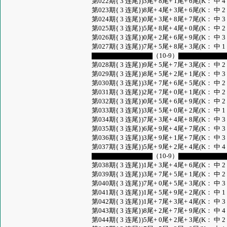
第022期{ 3 连尾})3尾+ 8尾+ 1尾+ 6尾(K： 中 4 
第023期{ 3 连尾})8尾+ 4尾+ 3尾+ 6尾(K： 中 2
第024期{ 3 连尾})0尾+ 3尾+ 8尾+ 7尾(K： 中 3 
第025期{ 3 连尾})5尾+ 8尾+ 4尾+ 0尾(K： 中 2
第026期{ 3 连尾})0尾+ 2尾+ 6尾+ 9尾(K： 中 3 
第027期{ 3 连尾})7尾+ 5尾+ 8尾+ 3尾(K： 中 
▇▇▇▇▇▇▇▇▇▇▇▇（10-9）▇▇▇▇▇▇▇▇▇
第028期{ 3 连尾})9尾+ 5尾+ 7尾+ 3尾(K： 中 2
第029期{ 3 连尾})8尾+ 5尾+ 2尾+ 1尾(K： 中 3 
第030期{ 3 连尾})3尾+ 7尾+ 6尾+ 5尾(K： 中 2
第031期{ 3 连尾})2尾+ 7尾+ 0尾+ 1尾(K： 中 2
第032期{ 3 连尾})0尾+ 5尾+ 6尾+ 9尾(K： 中 2
第033期{ 3 连尾})3尾+ 5尾+ 0尾+ 2尾(K： 中 
第034期{ 3 连尾})7尾+ 3尾+ 4尾+ 8尾(K： 中 3 
第035期{ 3 连尾})6尾+ 9尾+ 4尾+ 7尾(K： 中 3 
第036期{ 3 连尾})3尾+ 9尾+ 1尾+ 7尾(K： 中 3 
第037期{ 3 连尾})5尾+ 9尾+ 2尾+ 4尾(K： 中 4 
▇▇▇▇▇▇▇▇▇▇▇▇（10-9）▇▇▇▇▇▇▇▇▇
第038期{ 3 连尾})1尾+ 3尾+ 4尾+ 6尾(K： 中 2
第039期{ 3 连尾})3尾+ 7尾+ 5尾+ 1尾(K： 中 2
第040期{ 3 连尾})7尾+ 0尾+ 5尾+ 3尾(K： 中 3 
第041期{ 3 连尾})1尾+ 5尾+ 9尾+ 2尾(K： 中 
第042期{ 3 连尾})1尾+ 7尾+ 3尾+ 4尾(K： 中 3 
第043期{ 3 连尾})8尾+ 2尾+ 7尾+ 9尾(K： 中 4 
第044期{ 3 连尾})5尾+ 0尾+ 2尾+ 3尾(K： 中 2