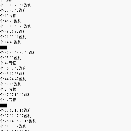
个 33 17 23 41盈利
个 25 45 42盈利
1 个 19亏损
 个 46 20盈利
个 37 15 40 27盈利
个 48 21 32盈利
个 01 39 41盈利
 个 14 40盈利
▇▇▇
 36 39 43 32 46盈利
 个 35 39盈利
1 个 47亏损
个 46 47 42盈利
个 43 16 28盈利
个 44 24 47盈利
 个 42 14盈利
1 个 24亏损
个 47 07 19 40盈利
1 个 32亏损
▇▇▇
个 07 12 17 11盈利
个 37 32 47 27盈利
 26 14 06 29 16盈利
个 41 37 39盈利