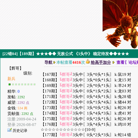
[22错04]【189期】★★★◆◆ 无敌公式 《3头中》 稳定待发◆◆★★★
导航
本帖查看
4416
次
给高手加分
查看〖论坛
【辉哥】
级别:
【167期】
╚辉哥╝
3头中〖3头*0头*1头〗 k:鼠19 对
新兵
【168期】
╚辉哥╝
3头中〖3头*0头*1头〗 k:龙15 对
【169期】
╚辉哥╝
3头中〖2头*0头*1头〗 k:羊24 对
【170期】
╚辉哥╝
3头中〖0头*1头*2头〗 k:龙03 对
精华:
0
【171期】
╚辉哥╝
3头中〖0头*4头*1头〗 k:兔28 错
发帖:
2292
【172期】
╚辉哥╝
3头中〖0头*1头*4头〗 k:猪44 对
威望:
2292 点
【173期】
╚辉哥╝
3头中〖3头*0头*2头〗 k:蛇26 对
金钱:
534 两
【174期】
╚辉哥╝
3头中〖1头*4头*3头〗 k:虎41 对
贡献值:
2292 点
【175期】
╚辉哥╝
3头中〖0头*2头*1头〗 k:蛇26 对
注册:2009-04-24
【176期】
╚辉哥╝
3头中〖3头*4头*1头〗 k:鸡10 对
登录:2026-08-07
☆☆☆☆☆☆☆☆☆☆☆☆[10-9]
历史记录
【177期】
╚辉哥╝
3头中〖0头*2头*3头〗 k:蛇14 错