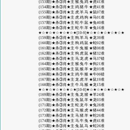
{153期}★杀③肖★主 猴.兔.鸡 ★虎41准
{154期}★杀③肖★主 鸡.猪.牛 ★虎41准
{155期}★杀③肖★主 虎.羊.马 ★鼠07准
{156期}★杀③肖★主 虎.鸡.狗 ★马01准
{157期}★杀③肖★主 蛇.牛.鼠 ★兔40准
{158期}★杀③肖★主 蛇.牛.羊 ★兔16准
★☆★☆★☆★☆★☆★[10-9]★☆★☆★☆★☆★☆★
{159期}★杀③肖★主 狗.羊.马 ★龙39准
{160期}★杀③肖★主 狗.鸡.鼠 ★蛇02准
{161期}★杀③肖★主 牛.兔.猴 ★猪08准
{162期}★杀③肖★主 狗.虎.鼠 ★猪32准
{163期}★杀③肖★主 马.龙.虎 ★马37错
{164期}★杀③肖★主 猴.兔.牛 ★狗21准
{165期}★杀③肖★主 鼠.猴.羊 ★龙03准
{166期}★杀③肖★主 鸡.牛.猴 ★牛06错
{167期}★杀③肖★主 龙.虎.羊 ★鼠19准
{168期}★杀③肖★主 牛.马.猴 ★龙15准
★☆★☆★☆★☆★☆★[10-8]★☆★☆★☆★☆★☆★
{169期}★杀③肖★主 兔.龙.猪 ★羊24准
{170期}★杀③肖★主 兔.鼠.羊 ★龙03准
{171期}★杀③肖★主 蛇.龙.牛 ★兔28准
{172期}★杀③肖★主 马.猴.虎 ★猪44准
{173期}★杀③肖★主 马.猪.羊 ★蛇26准
{174期}★杀③肖★主 马.牛.兔 ★虎41准
{175期}★杀③肖★主 兔.鼠.马 ★蛇26准