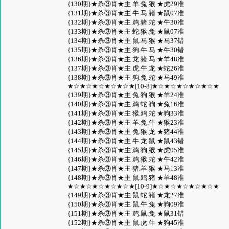
{130期}★杀③肖★主 羊.兔.猴 ★虎29准
{131期}★杀③肖★主 牛.马.猪 ★鼠07准
{132期}★杀③肖★主 鸡.猪.蛇 ★牛30准
{133期}★杀③肖★主 蛇.猴.兔 ★鼠07准
{134期}★杀③肖★主 鼠.马.猴 ★马37错
{135期}★杀③肖★主 狗.牛.马 ★牛30错
{136期}★杀③肖★主 龙.猪.马 ★羊48准
{137期}★杀③肖★主 虎.牛.龙 ★蛇26准
{138期}★杀③肖★主 狗.兔.蛇 ★马49准
★☆★☆★☆★☆★☆★[10-8]★☆★☆★☆★☆★☆★
{139期}★杀③肖★主 兔.狗.猴 ★羊24准
{140期}★杀③肖★主 鸡.蛇.狗 ★兔16准
{141期}★杀③肖★主 猴.鸡.蛇 ★狗33准
{142期}★杀③肖★主 羊.兔.牛 ★猴23准
{143期}★杀③肖★主 兔.猴.龙 ★猪44准
{144期}★杀③肖★主 牛.龙.鼠 ★鼠43错
{145期}★杀③肖★主 鸡.狗.猴 ★虎05准
{146期}★杀③肖★主 鸡.猴.蛇 ★牛42准
{147期}★杀③肖★主 猪.羊.猴 ★马13准
{148期}★杀③肖★主 鼠.鸡.猪 ★羊48准
★☆★☆★☆★☆★☆★[10-9]★☆★☆★☆★☆★☆★
{149期}★杀③肖★主 鼠.蛇.猪 ★龙27准
{150期}★杀③肖★主 鼠.牛.兔 ★狗09准
{151期}★杀③肖★主 鸡.鼠.兔 ★鼠31错
{152期}★杀③肖★主 鼠.虎.牛 ★狗45准