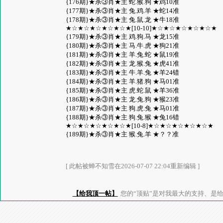
{176期}★杀③肖★主 蛇.猴.狗 ★鸡10准
{177期}★杀③肖★主 兔.鸡.羊 ★蛇14准
{178期}★杀③肖★主 兔.鼠.龙 ★牛18准
★☆★☆★☆★☆★☆★[10-10]★☆★☆★☆★☆★☆★
{179期}★杀③肖★主 鸡.狗.马 ★龙15准
{180期}★杀③肖★主 马.牛.虎 ★狗21准
{181期}★杀③肖★主 羊.兔.蛇 ★鼠19准
{182期}★杀③肖★主 龙.猴.兔 ★虎41准
{183期}★杀③肖★主 牛.羊.兔 ★羊24错
{184期}★杀③肖★主 羊.猪.狗 ★马01准
{185期}★杀③肖★主 虎.蛇.鼠 ★羊36准
{186期}★杀③肖★主 龙.兔.狗 ★猴23准
{187期}★杀③肖★主 狗.虎.兔 ★马01准
{188期}★杀③肖★主 狗.兔.猴 ★兔16错
★☆★☆★☆★☆★☆★[10-8]★☆★☆★☆★☆★☆★
{189期}★杀③肖★主 猴.兔.羊 ★？？准
[ 此帖被蝉不知雪在2026-07-07 22:04重新编辑 ]
【给我顶一帖】
您的“顶贴”是对我最大的支持、是给了我