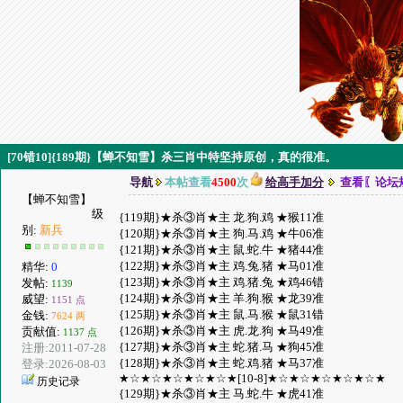
[70错10]{189期}【蝉不知雪】杀三肖中特坚持原创，真的很准。
导航
本帖查看
4500
次
给高手加分
查看〖论坛
【蝉不知雪】
级
{119期}★杀③肖★主 龙.狗.鸡 ★猴11准
别:
新兵
{120期}★杀③肖★主 狗.马.鸡 ★牛06准
{121期}★杀③肖★主 鼠.蛇.牛 ★猪44准
{122期}★杀③肖★主 鸡.兔.猪 ★马01准
精华:
0
{123期}★杀③肖★主 鸡.猪.兔 ★鸡46错
发帖:
1139
{124期}★杀③肖★主 羊.狗.猴 ★龙39准
威望:
1151 点
{125期}★杀③肖★主 鼠.马.猴 ★鼠31错
金钱:
7624 两
{126期}★杀③肖★主 虎.龙.狗 ★马49准
贡献值:
1137 点
{127期}★杀③肖★主 蛇.猪.马 ★狗45准
注册:2011-07-28
{128期}★杀③肖★主 蛇.鸡.猪 ★马37准
登录:2026-08-03
★☆★☆★☆★☆★☆★[10-8]★☆★☆★☆★☆★☆★
历史记录
{129期}★杀③肖★主 马.蛇.牛 ★虎41准