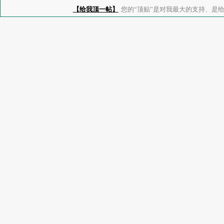
【给我顶一帖】
您的“顶贴”是对我最大的支持、是给了我