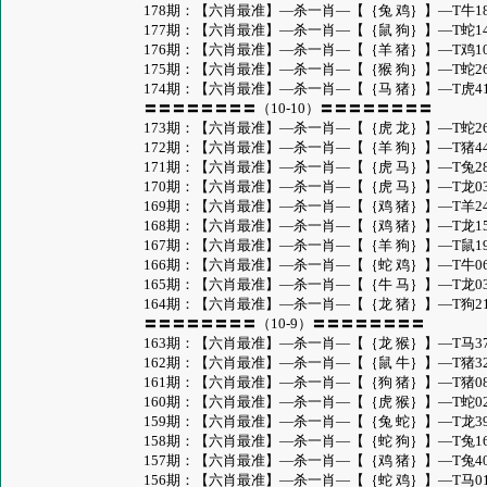
178期：【六肖最准】—杀一肖—【｛兔 鸡｝】—T牛1
177期：【六肖最准】—杀一肖—【｛鼠 狗｝】—T蛇1
176期：【六肖最准】—杀一肖—【｛羊 猪｝】—T鸡1
175期：【六肖最准】—杀一肖—【｛猴 狗｝】—T蛇2
174期：【六肖最准】—杀一肖—【｛马 猪｝】—T虎4
〓〓〓〓〓〓〓〓（10-10）〓〓〓〓〓〓〓〓
173期：【六肖最准】—杀一肖—【｛虎 龙｝】—T蛇2
172期：【六肖最准】—杀一肖—【｛羊 狗｝】—T猪4
171期：【六肖最准】—杀一肖—【｛虎 马｝】—T兔2
170期：【六肖最准】—杀一肖—【｛虎 马｝】—T龙0
169期：【六肖最准】—杀一肖—【｛鸡 猪｝】—T羊2
168期：【六肖最准】—杀一肖—【｛鸡 猪｝】—T龙1
167期：【六肖最准】—杀一肖—【｛羊 狗｝】—T鼠1
166期：【六肖最准】—杀一肖—【｛蛇 鸡｝】—T牛0
165期：【六肖最准】—杀一肖—【｛牛 马｝】—T龙0
164期：【六肖最准】—杀一肖—【｛龙 猪｝】—T狗2
〓〓〓〓〓〓〓〓（10-9）〓〓〓〓〓〓〓〓
163期：【六肖最准】—杀一肖—【｛龙 猴｝】—T马3
162期：【六肖最准】—杀一肖—【｛鼠 牛｝】—T猪3
161期：【六肖最准】—杀一肖—【｛狗 猪｝】—T猪08
160期：【六肖最准】—杀一肖—【｛虎 猴｝】—T蛇0
159期：【六肖最准】—杀一肖—【｛兔 蛇｝】—T龙3
158期：【六肖最准】—杀一肖—【｛蛇 狗｝】—T兔1
157期：【六肖最准】—杀一肖—【｛鸡 猪｝】—T兔4
156期：【六肖最准】—杀一肖—【｛蛇 鸡｝】—T马0