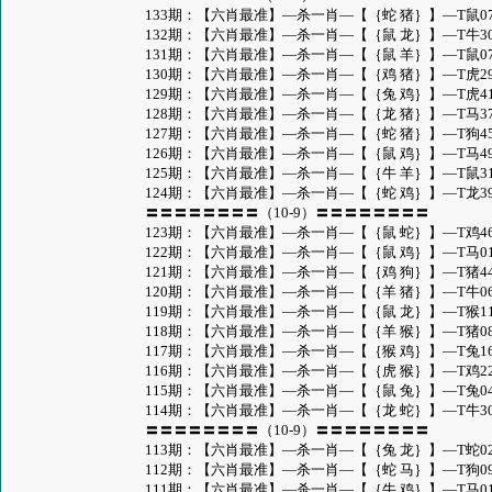
133期：【六肖最准】—杀一肖—【｛蛇 猪｝】—T鼠0
132期：【六肖最准】—杀一肖—【｛鼠 龙｝】—T牛3
131期：【六肖最准】—杀一肖—【｛鼠 羊｝】—T鼠07
130期：【六肖最准】—杀一肖—【｛鸡 猪｝】—T虎2
129期：【六肖最准】—杀一肖—【｛兔 鸡｝】—T虎4
128期：【六肖最准】—杀一肖—【｛龙 猪｝】—T马3
127期：【六肖最准】—杀一肖—【｛蛇 猪｝】—T狗4
126期：【六肖最准】—杀一肖—【｛鼠 鸡｝】—T马4
125期：【六肖最准】—杀一肖—【｛牛 羊｝】—T鼠3
124期：【六肖最准】—杀一肖—【｛蛇 鸡｝】—T龙3
〓〓〓〓〓〓〓〓（10-9）〓〓〓〓〓〓〓〓
123期：【六肖最准】—杀一肖—【｛鼠 蛇｝】—T鸡4
122期：【六肖最准】—杀一肖—【｛鼠 鸡｝】—T马0
121期：【六肖最准】—杀一肖—【｛鸡 狗｝】—T猪4
120期：【六肖最准】—杀一肖—【｛羊 猪｝】—T牛0
119期：【六肖最准】—杀一肖—【｛鼠 龙｝】—T猴1
118期：【六肖最准】—杀一肖—【｛羊 猴｝】—T猪0
117期：【六肖最准】—杀一肖—【｛猴 鸡｝】—T兔1
116期：【六肖最准】—杀一肖—【｛虎 猴｝】—T鸡2
115期：【六肖最准】—杀一肖—【｛鼠 兔｝】—T兔04
114期：【六肖最准】—杀一肖—【｛龙 蛇｝】—T牛3
〓〓〓〓〓〓〓〓（10-9）〓〓〓〓〓〓〓〓
113期：【六肖最准】—杀一肖—【｛兔 龙｝】—T蛇0
112期：【六肖最准】—杀一肖—【｛蛇 马｝】—T狗0
111期：【六肖最准】—杀一肖—【｛牛 鸡｝】—T马0