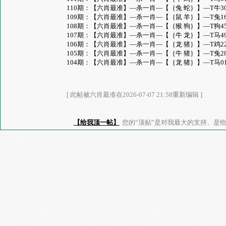
110期：【六肖最准】—杀一肖—【｛兔 蛇｝】—T牛3
109期：【六肖最准】—杀一肖—【｛鼠 羊｝】—T兔1
108期：【六肖最准】—杀一肖—【｛猴 狗｝】—T狗45
107期：【六肖最准】—杀一肖—【｛牛 龙｝】—T马4
106期：【六肖最准】—杀一肖—【｛龙 猪｝】—T鸡2
105期：【六肖最准】—杀一肖—【｛牛 猪｝】—T兔2
104期：【六肖最准】—杀一肖—【｛龙 猪｝】—T马0
[ 此帖被六肖最准在2026-07-07 21:58重新编辑 ]
【给我顶一帖】
您的“顶贴”是对我最大的支持、是给了我