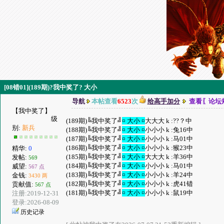
[08错01](189期)?我中奖了? 大小
导航
本帖查看
6523
次
给高手加分
查看〖论坛
【我中奖了】
级
(189期)╚我中奖了╝
¤ 大小 ¤
大大大 k :??？中
别:
新兵
(188期)╚我中奖了╝
¤ 大小 ¤
小小小 k :兔16中
(187期)╚我中奖了╝
¤ 大小 ¤
小小小 k :马01中
(186期)╚我中奖了╝
¤ 大小 ¤
小小小 k :猴23中
精华:
0
(185期)╚我中奖了╝
¤ 大小 ¤
大大大 k :羊36中
发帖:
569
(184期)╚我中奖了╝
¤ 大小 ¤
小小小 k :马01中
威望:
567 点
(183期)╚我中奖了╝
¤ 大小 ¤
小小小 k :羊24中
金钱:
3430 两
(182期)╚我中奖了╝
¤ 大小 ¤
小小小 k :虎41错
贡献值:
567 点
(181期)╚我中奖了╝
¤ 大小 ¤
小小小 k :鼠19中
注册:2019-12-31
登录:2026-08-09
历史记录