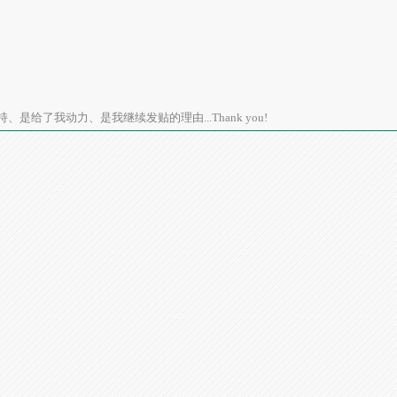
是给了我动力、是我继续发贴的理由...Thank you!