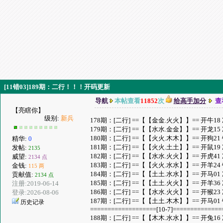
[11错03]189期：二行！！！开码更新
导航
本帖查看
11852
次
给高手加分
查
【亮瞎你】
级别:
新兵
178期：[二行] ==【【金金.火火】】== 开牛18
179期：[二行] ==【【水水.金金】】== 开龙15
180期：[二行] ==【【火火.木木】】== 开狗21
精华:
0
181期：[二行] ==【【火火.土土】】== 开鼠19
发帖:
2135
182期：[二行] ==【【水水.火火】】== 开虎41
威望:
2134 点
183期：[二行] ==【【火火.水水】】== 开羊24
金钱:
115 两
184期：[二行] ==【【土土.水水】】== 开马01
贡献值:
2134 点
185期：[二行] ==【【土土.火火】】== 开羊36
注册:2019-06-14
186期：[二行] ==【【水水.火火】】== 开猴23
登录:2026-08-06
187期：[二行] ==【【土土.木木】】== 开马01
历史记录
===================[10-7]==============
188期：[二行] ==【【木木.水水】】== 开兔16